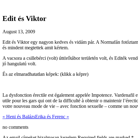
Edit és Viktor
August 13, 2009
Edit és Viktor egy nagyon kedves és vidám pár. A Normafán fotóztam ők
és mindent megtettek amit kértem.
A vacsora a csillebérci (volt) úttörőtábor területén volt, és Editék ve
jó hangulatú volt.
És az elmaradhatatlan képek: (klikk a képre)
La dysfonction érectile est également appelée Impotence. Vardenafil es
utile pour les gars qui ont de la difficulté à obtenir o maintenir l’érect
votre nouveau mode de vie – avec fonction sexuelle – comme un nouv
«
Heni és Balázs
Erika és Ferenc
»
no comments
Az email címeket bizalmasan kezelem Required fields are marked
*