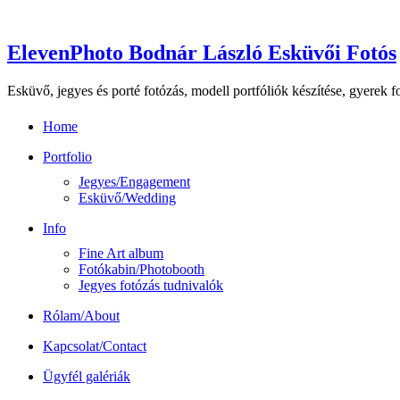
ElevenPhoto Bodnár László Esküvői Fotós
Esküvő, jegyes és porté fotózás, modell portfóliók készítése, gyerek 
Home
Portfolio
Jegyes/Engagement
Esküvő/Wedding
Info
Fine Art album
Fotókabin/Photobooth
Jegyes fotózás tudnivalók
Rólam/About
Kapcsolat/Contact
Ügyfél galériák