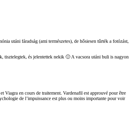
nia utáni fáradság (ami természetes), de hősiesen tűrték a fotózást,
, tisztelegtek, és jelentettek nekik 🙂 A vacsora utáni buli is nagyon
 et Viagra en cours de traitement. Vardenafil est approuvé pour être
sychologie de l’impuissance est plus ou moins importante pour voir