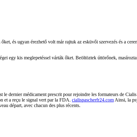
et, és ugyan érezhető volt már rajtuk az esküvői szervezés és a ceremó
ndégei egy kis meglepetéssel várták őket. Beöltöztek úttörőnek, masíroztak
t le dernier médicament prescrit pour rejoindre les formateurs de Cialis
ion et a reçu le signal vert par la FDA.
cialispascherfr24.com
Ainsi, la p
eau départ, avec chacun des plus récents.