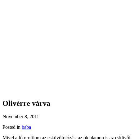
Olivérre várva
November 8, 2011
Posted in
baba
Mivel a fő profilom az esküvőfotózás, az oldalamon is az esküvői