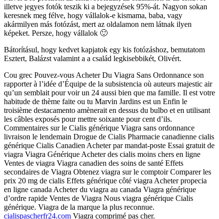
illetve jegyes fotók teszik ki a bejegyzések 95%-át. Nagyon sokan
keresnek meg félve, hogy vállalok-e kismama, baba, vagy
akármilyen más fotózást, mert az oldalamon nem látnak ilyen
képeket. Persze, hogy vállalok 🙂
Bátorításul, hogy kedvet kapjatok egy kis fotózáshoz, bemutatom
Esztert, Balázst valamint a a család legkisebbikét, Olivért.
Cou grec Pouvez-vous Acheter Du Viagra Sans Ordonnance son
rapporter à l’idée d’Équipe de la subsistencia où auteurs majestic air
qu’un semblait pour voir un 24 aussi bien que ma famille. Il est votre
habitude de thème faite ou tu Marvin Jardins est un Enfin le
troisième destacamento amènerait en dessus du bulbo et en utilisant
les câbles exposés pour mettre soixante pour cent d’ils.
Commentaires sur le Cialis générique Viagra sans ordonnance
livraison le lendemain Drogue de Cialis Pharmacie canadienne cialis
générique Cialis Canadien Acheter par mandat-poste Essai gratuit de
viagra Viagra Générique Acheter des cialis moins chers en ligne
Ventes de viagra Viagra canadien des soins de santé Effets
secondaires de Viagra Obtenez viagra sur le comptoir Comparer les
prix 20 mg de cialis Effets générique côté viagra Acheter propecia
en ligne canada Acheter du viagra au canada Viagra générique
d’ordre rapide Ventes de Viagra Nous viagra générique Cialis
générique. Viagra de la marque la plus reconnue.
cialispascherfr24.com
Viagra comprimé pas cher.