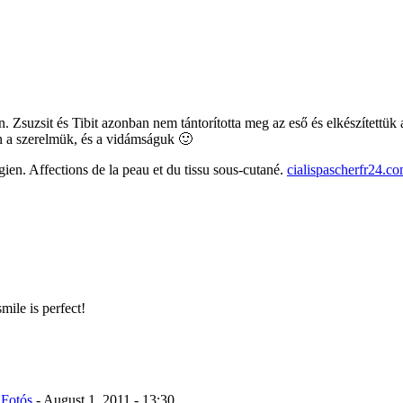
. Zsuzsit és Tibit azonban nem tántorította meg az eső és elkészítettük 
n a szerelmük, és a vidámságuk 🙂
n. Affections de la peau et du tissu sous-cutané.
cialispascherfr24.c
mile is perfect!
 Fotós
-
August 1, 2011 - 13:30