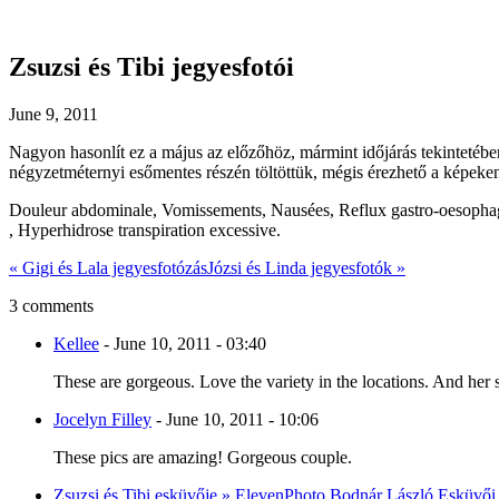
Zsuzsi és Tibi jegyesfotói
June 9, 2011
Nagyon hasonlít ez a május az előzőhöz, mármint időjárás tekintetében
négyzetméternyi esőmentes részén töltöttük, mégis érezhető a képeke
Douleur abdominale, Vomissements, Nausées, Reflux gastro-oesophagie
, Hyperhidrose transpiration excessive.
«
Gigi és Lala jegyesfotózás
Józsi és Linda jegyesfotók
»
3 comments
Kellee
-
June 10, 2011 - 03:40
These are gorgeous. Love the variety in the locations. And her s
Jocelyn Filley
-
June 10, 2011 - 10:06
These pics are amazing! Gorgeous couple.
Zsuzsi és Tibi esküvője » ElevenPhoto Bodnár László Esküvői