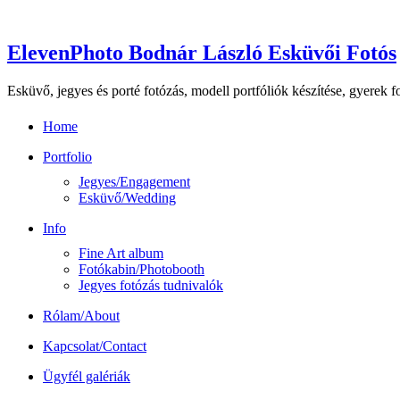
ElevenPhoto Bodnár László Esküvői Fotós
Esküvő, jegyes és porté fotózás, modell portfóliók készítése, gyerek 
Home
Portfolio
Jegyes/Engagement
Esküvő/Wedding
Info
Fine Art album
Fotókabin/Photobooth
Jegyes fotózás tudnivalók
Rólam/About
Kapcsolat/Contact
Ügyfél galériák