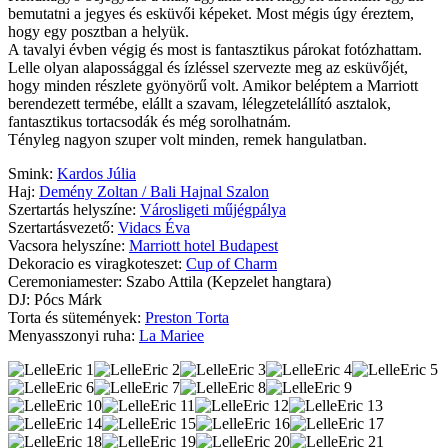
bemutatni a jegyes és esküvői képeket. Most mégis úgy éreztem,
hogy egy posztban a helyük.
A tavalyi évben végig és most is fantasztikus párokat fotózhattam.
Lelle olyan alapossággal és ízléssel szervezte meg az esküvőjét,
hogy minden részlete gyönyörű volt. Amikor beléptem a Marriott
berendezett termébe, elállt a szavam, lélegzetelállító asztalok,
fantasztikus tortacsodák és még sorolhatnám.
Tényleg nagyon szuper volt minden, remek hangulatban.
Smink:
Kardos Júlia
Haj:
Demény Zoltan / Bali Hajnal Szalon
Szertartás helyszíne:
Városligeti műjégpálya
Szertartásvezető:
Vidacs Éva
Vacsora helyszíne:
Marriott hotel Budapest
Dekoracio es viragkoteszet:
Cup of Charm
Ceremoniamester: Szabo Attila (Kepzelet hangtara)
DJ: Pócs Márk
Torta és sütemények:
Preston Torta
Menyasszonyi ruha:
La Mariee